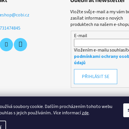
Vložte svůj e-mail a my vám 
eshop
@
cobi.cz
zasílat informace o nových
produktech na našem e-shopu
731474845
E-mail
Vložením e-mailu souhlasít
podmínkami ochrany osob
údajů
PŘIHLÁSIT SE
oužívá soubory cookie. Dalším procházením tohoto webu
ouhlas s jejich používáním.. Více informací
zde
.
Obchodní podmínky
Podmínky ochrany osobních údajů
í