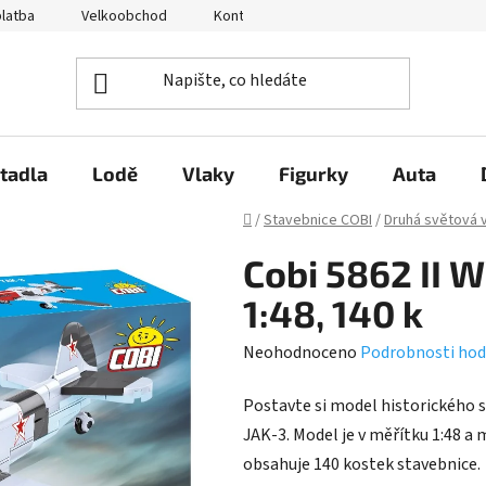
platba
Velkoobchod
Kontakty
O nás
Hodnocení 
tadla
Lodě
Vlaky
Figurky
Auta
Domů
/
Stavebnice COBI
/
Druhá světová 
Cobi 5862 II 
1:48, 140 k
Průměrné
Neohodnoceno
Podrobnosti hod
hodnocení
Postavte si model historického s
produktu
JAK-3. Model je v měřítku 1:48 a m
je
obsahuje 140 kostek stavebnice
0,0