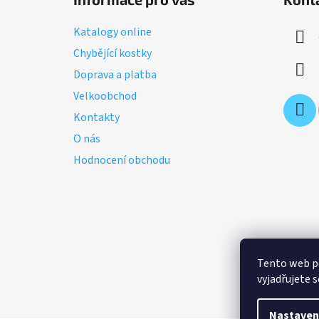
p
a
Katalogy online
t
Chybějící kostky
í
Doprava a platba
Velkoobchod
Kontakty
O nás
Hodnocení obchodu
Tento web p
vyjadřujete s
Nastaven