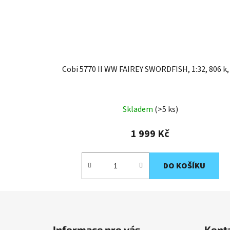
Cobi 5770 II WW FAIREY SWORDFISH, 1:32, 806 k, 
Skladem
(>5 ks)
1 999 Kč
DO KOŠÍKU
Z
á
Informace pro vás
Kont