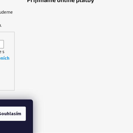
budeme
.
e s
ních
Souhlasím