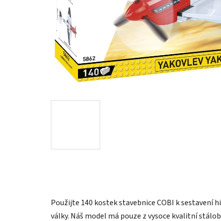
Použijte 140 kostek stavebnice COBI k sestavení h
války. Náš model má pouze z vysoce kvalitní stálo