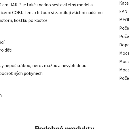
Kate
0 cm. JAK-3 je také snadno sestavitelný model a
EAN
icemi COBI. Tento letoun si zamilují všichni nadšenci
Měří
istorii, kostku po kostce.
Poče
Poče
icí
Dopo
ro děti
Mode
Mode
loty nepoškrábou, nerozmažou a nevyblednou
Mode
 a podrobných pokynech
Poče
m
Podobné produkty