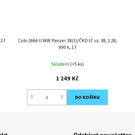
2 f
Cobi 2666 II WW Panzer 38(t)/ČKD LT vz. 38, 1:28,
690 k, 1 f
Skladem
(>5 ks)
1 249 Kč
DO KOŠÍKU
akt
Odebírat newsletter