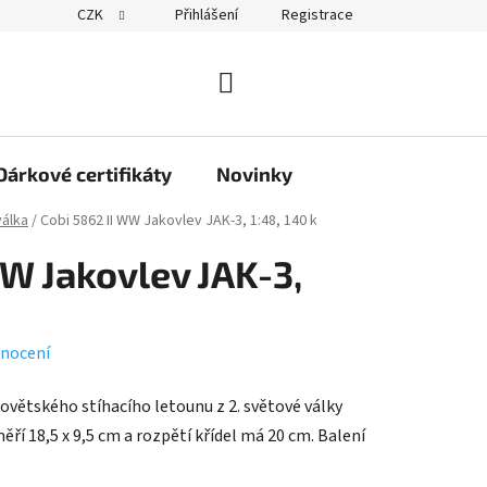
CZK
Přihlášení
Registrace
obchodu
NÁKUPNÍ
KOŠÍK
Dárkové certifikáty
Novinky
válka
/
Cobi 5862 II WW Jakovlev JAK-3, 1:48, 140 k
WW Jakovlev JAK-3,
nocení
ovětského stíhacího letounu z 2. světové války
ěří 18,5 x 9,5 cm a rozpětí křídel má 20 cm. Balení
.