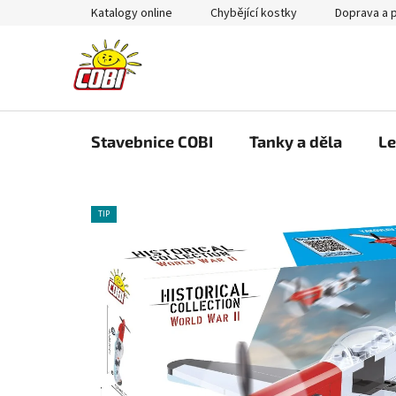
Přejít
Katalogy online
Chybějící kostky
Doprava a 
na
obsah
Stavebnice COBI
Tanky a děla
Le
TIP