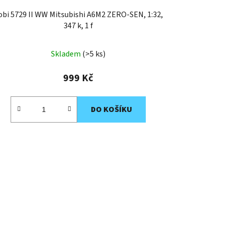
obi 5729 II WW Mitsubishi A6M2 ZERO-SEN, 1:32,
347 k, 1 f
Skladem
(>5 ks)
999 Kč
DO KOŠÍKU