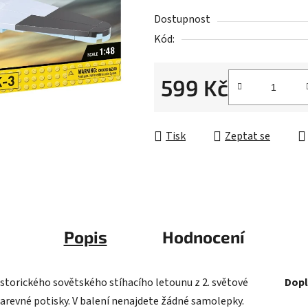
z
Dostupnost
5
Kód:
hvězdiček.
599 Kč
Měrná cena:
Tisk
Zeptat se
Popis
Hodnocení
istorického sovětského stíhacího letounu z 2. světové
Dopl
barevné potisky. V balení nenajdete žádné samolepky.