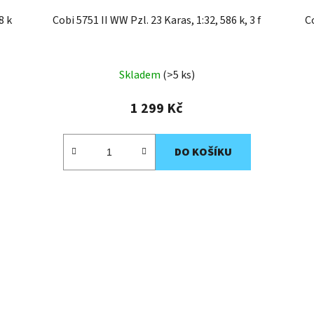
8 k
Cobi 5751 II WW Pzl. 23 Karas, 1:32, 586 k, 3 f
C
Skladem
(>5 ks)
1 299 Kč
DO KOŠÍKU