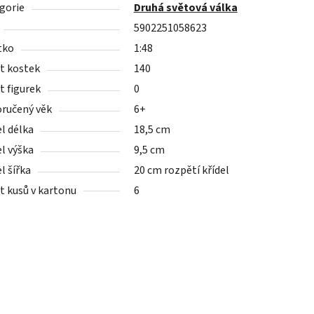
gorie
Druhá světová válka
5902251058623
tko
1:48
t kostek
140
t figurek
0
ručený věk
6+
l délka
18,5 cm
l výška
9,5 cm
l šířka
20 cm rozpětí křídel
t kusů v kartonu
6