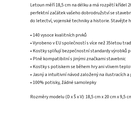
Letoun měří 18,5 cm na délku a má rozpětí křídel 2
perfektní začátek vašeho dobrodružství se stavebn
do letectví, vojenské techniky a historie. Stavějte h
• 140 vysoce kvalitních prvků
• Vyrobeno v EU společností s více než 35letou trad
• Kostky splňují bezpečnostní standardy výrobků p
• Plně kompatibilní s jinými značkami stavebnic
• Kostky s potiskem se během hry ani vlivem tep
• Jasný a intuitivní návod založený na ilustracích
• 100% potisky, žádné samolepky
Rozměry modelu (D x Š x V): 18,5 cm x 20 cm x 9,5 c