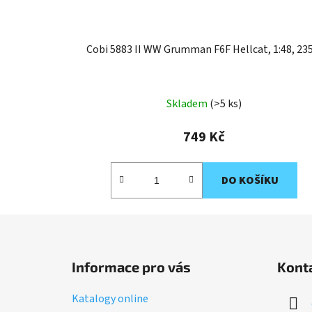
Cobi 5883 II WW Grumman F6F Hellcat, 1:48, 235
Skladem
(>5 ks)
749 Kč
DO KOŠÍKU
Z
á
Informace pro vás
Kont
p
a
Katalogy online
t