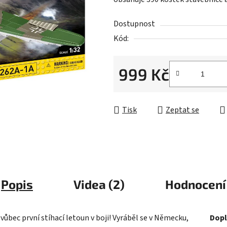
0,0
z
Dostupnost
5
Kód:
hvězdiček.
999 Kč
Měrná cena:
Tisk
Zeptat se
Popis
Videa (2)
Hodnocení
ůbec první stíhací letoun v boji! Vyráběl se v Německu,
Dopl