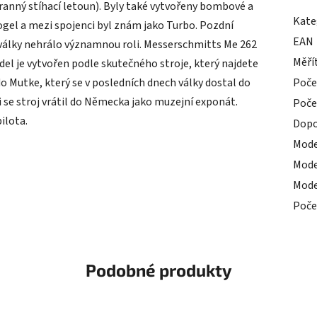
branný stíhací letoun). Byly také vytvořeny bombové a
Kate
gel a mezi spojenci byl znám jako Turbo. Pozdní
EAN
války nehrálo významnou roli. Messerschmitts Me 262
Měří
del je vytvořen podle skutečného stroje, který najdete
o Mutke, který se v posledních dnech války dostal do
Poče
i se stroj vrátil do Německa jako muzejní exponát.
Poče
ilota.
Dopo
Mode
Mode
Mode
Poče
Podobné produkty