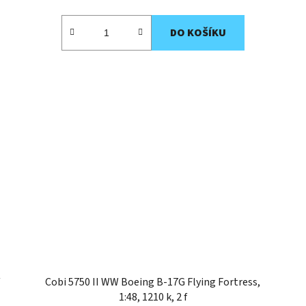
DO KOŠÍKU
Cobi 5750 II WW Boeing B-17G Flying Fortress,
1:48, 1210 k, 2 f