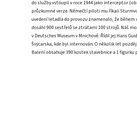
do služby vstoupil v roce 1944 jako interceptor (o
průzkumné verze. Němečtí piloti mu říkali Sturmvo
uvedení letadla do provozu znamenalo, že během 
dosáhl 900 sestřelů se ztrátami 100 strojů. Náš mo
v Deutsches Museum v Mnichově. Řídil jej Hans Guid
Švýcarska, kde byl internován. O několik let pozděj
Balení obsahuje 390 kostek stavebnice a 1 figurku p