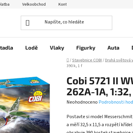
platba
Velkoobchod
Kontakty
O nás
Hodnocení 
tadla
Lodě
Vlaky
Figurky
Auta
Domů
/
Stavebnice COBI
/
Druhá světová 
390 k, 1 f
Cobi 5721 II
262A-1A, 1:32, 
Průměrné
Neohodnoceno
Podrobnosti hod
hodnocení
Postavte si model Messerschmittu
produktu
a měří 32,5 x 11,5 a rozpětí kříd
je
obsahuje 390 kostek stavebnice a