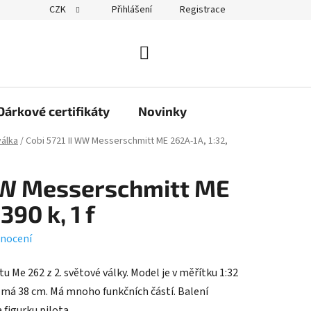
CZK
Přihlášení
Registrace
obchodu
NÁKUPNÍ
KOŠÍK
Dárkové certifikáty
Novinky
válka
/
Cobi 5721 II WW Messerschmitt ME 262A-1A, 1:32,
 WW Messerschmitt ME
390 k, 1 f
nocení
 Me 262 z 2. světové války. Model je v měřítku 1:32
el má 38 cm. Má mnoho funkčních částí. Balení
 figurku pilota.