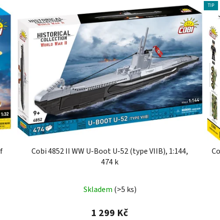
TIP
f
Cobi 4852 II WW U-Boot U-52 (type VIIB), 1:144,
Co
474 k
Skladem
(>5 ks)
1 299 Kč