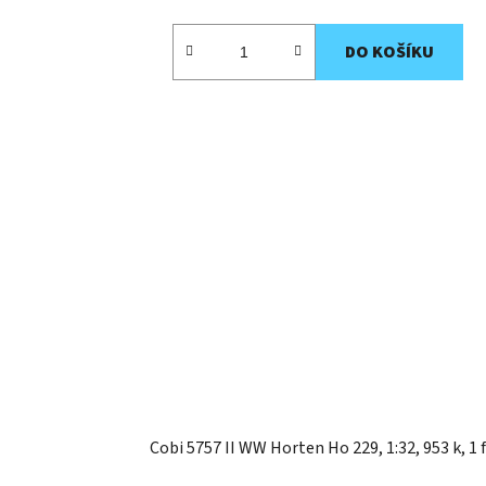
DO KOŠÍKU
Cobi 5757 II WW Horten Ho 229, 1:32, 953 k, 1 f