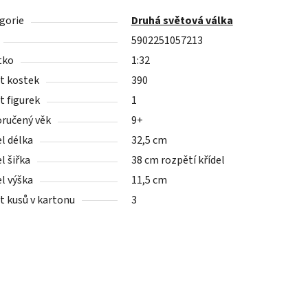
gorie
Druhá světová válka
5902251057213
tko
1:32
t kostek
390
t figurek
1
ručený věk
9+
l délka
32,5 cm
l šiřka
38 cm rozpětí křídel
l výška
11,5 cm
t kusů v kartonu
3