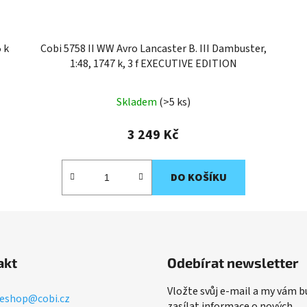
 k
Cobi 5758 II WW Avro Lancaster B. III Dambuster,
1:48, 1747 k, 3 f EXECUTIVE EDITION
Skladem
(>5 ks)
3 249 Kč
DO KOŠÍKU
akt
Odebírat newsletter
Vložte svůj e-mail a my vám 
eshop
@
cobi.cz
zasílat informace o nových