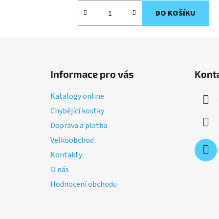
DO KOŠÍKU
Z
á
Informace pro vás
Kont
p
a
Katalogy online
t
Chybějící kostky
í
Doprava a platba
Velkoobchod
Kontakty
O nás
Hodnocení obchodu