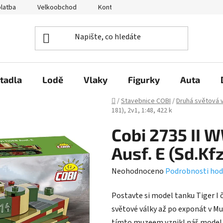
platba
Velkoobchod
Kontakty
O nás
Hodnocení 
tadla
Lodě
Vlaky
Figurky
Auta
Domů
/
Stavebnice COBI
/
Druhá světová 
181), 2v1, 1:48, 422 k
Cobi 2735 II W
Ausf. E (Sd.Kfz
Průměrné
Neohodnoceno
Podrobnosti hod
hodnocení
Postavte si model tanku Tiger I čí
produktu
světové války až po exponát v Mus
je
tímto muzeem vznikl náš model. M