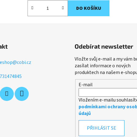
DO KOŠÍKU
akt
Odebírat newsletter
Vložte svůj e-mail a my vám 
eshop
@
cobi.cz
zasílat informace o nových
produktech na našem e-shopu
731474845
E-mail
Vložením e-mailu souhlasít
podmínkami ochrany osob
údajů
PŘIHLÁSIT SE