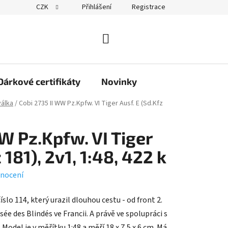
CZK
Přihlášení
Registrace
obchodu
NÁKUPNÍ
KOŠÍK
Dárkové certifikáty
Novinky
válka
/
Cobi 2735 II WW Pz.Kpfw. VI Tiger Ausf. E (Sd.Kfz
W Pz.Kpfw. VI Tiger
 181), 2v1, 1:48, 422 k
nocení
slo 114, který urazil dlouhou cestu - od front 2.
ée des Blindés ve Francii. A právě ve spolupráci s
odel je v měřítku 1:48 a měří 18 x 7,5 x 6 cm. Má