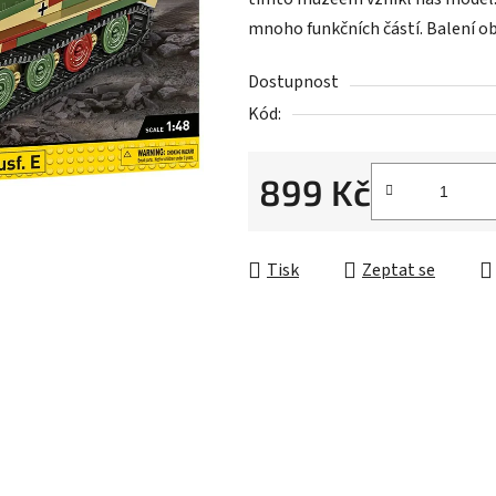
0,0
mnoho funkčních částí. Balení ob
z
5
Dostupnost
hvězdiček.
Kód:
899 Kč
Měrná cena:
Tisk
Zeptat se