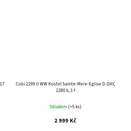
317
Cobi 2299 II WW Kostel Sainte-Mere-Eglise D-DAY,
2280 k, 1 f
Skladem
(>5 ks)
2 999 Kč