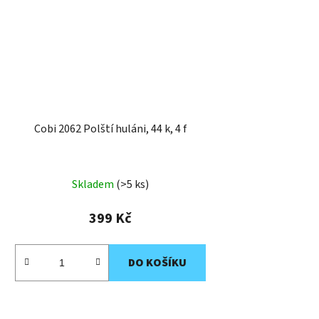
Cobi 2062 Polští huláni, 44 k, 4 f
Skladem
(>5 ks)
399 Kč
DO KOŠÍKU