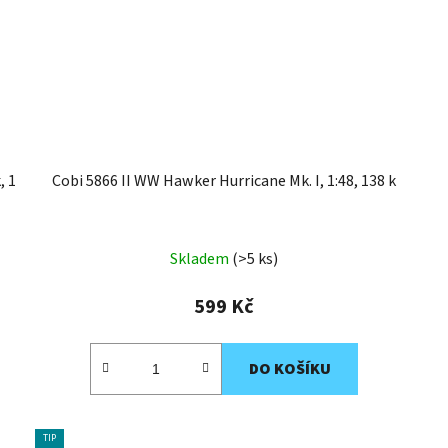
, 1
Cobi 5866 II WW Hawker Hurricane Mk. I, 1:48, 138 k
Skladem
(>5 ks)
599 Kč
DO KOŠÍKU
TIP