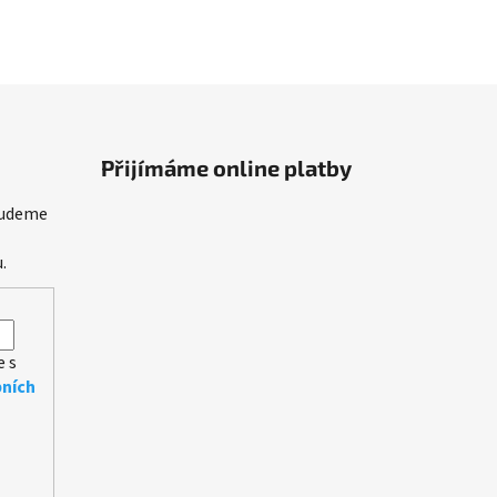
Přijímáme online platby
budeme
.
e s
ních