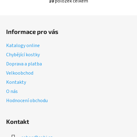
10
položek celkem
O
v
l
Z
á
á
d
Informace pro vás
p
a
a
c
Katalogy online
t
í
Chybějící kostky
í
p
Doprava a platba
r
v
Velkoobchod
k
Kontakty
y
v
O nás
ý
Hodnocení obchodu
p
i
s
Kontakt
u