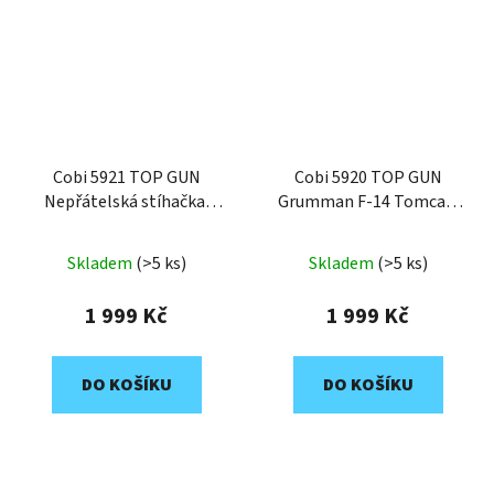
Cobi 5921 TOP GUN
Cobi 5920 TOP GUN
Nepřátelská stíhačka,
Grumman F-14 Tomcat,
1:48, 851 k, 1 f
1:48, 869 k, 2 f
Skladem
(>5 ks)
Skladem
(>5 ks)
1 999 Kč
1 999 Kč
DO KOŠÍKU
DO KOŠÍKU