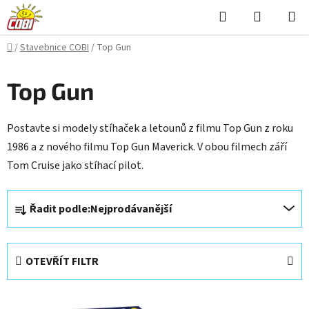
Přejít
Hledat
NÁKUPN
na
KOŠÍK
obsah
Domů
/
Stavebnice COBI
/
Top Gun
Top Gun
Postavte si modely stíhaček a letounů z filmu Top Gun z roku
1986 a z nového filmu Top Gun Maverick. V obou filmech září
Tom Cruise jako stíhací pilot.
Ř
Řadit podle:
Nejprodávanější
a
z
e
OTEVŘÍT FILTR
n
í
V
p