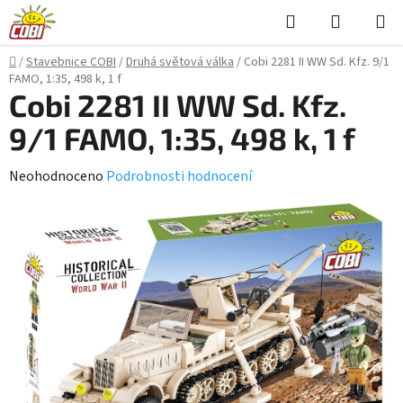
Přejít
Hledat
NÁKUPN
na
KOŠÍK
obsah
Domů
/
Stavebnice COBI
/
Druhá světová válka
/
Cobi 2281 II WW Sd. Kfz. 9/1
FAMO, 1:35, 498 k, 1 f
Cobi 2281 II WW Sd. Kfz.
9/1 FAMO, 1:35, 498 k, 1 f
Průměrné
Neohodnoceno
Podrobnosti hodnocení
hodnocení
produktu
je
0,0
z
5
hvězdiček.