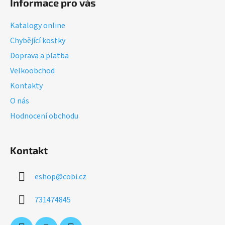
Informace pro vás
p
a
Katalogy online
t
Chybějící kostky
í
Doprava a platba
Velkoobchod
Kontakty
O nás
Hodnocení obchodu
Kontakt
eshop
@
cobi.cz
731474845