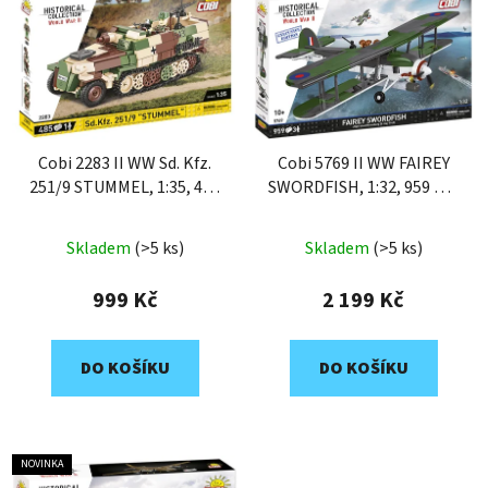
Cobi 2283 II WW Sd. Kfz.
Cobi 5769 II WW FAIREY
251/9 STUMMEL, 1:35, 485
SWORDFISH, 1:32, 959 k, 3
k, 1 f
f, Executive edition
Skladem
(>5 ks)
Skladem
(>5 ks)
999 Kč
2 199 Kč
DO KOŠÍKU
DO KOŠÍKU
NOVINKA