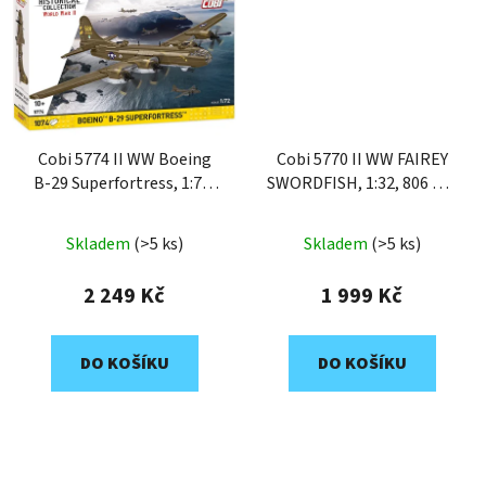
Cobi 5774 II WW Boeing
Cobi 5770 II WW FAIREY
B-29 Superfortress, 1:72,
SWORDFISH, 1:32, 806 k, 2
1074 k
f
Skladem
(>5 ks)
Skladem
(>5 ks)
2 249 Kč
1 999 Kč
DO KOŠÍKU
DO KOŠÍKU