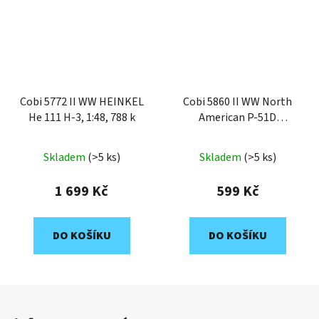
Cobi 5772 II WW HEINKEL
Cobi 5860 II WW North
He 111 H-3, 1:48, 788 k
American P-51D
Mustang, 1:48, 152 k
Skladem
(>5 ks)
Skladem
(>5 ks)
1 699 Kč
599 Kč
DO KOŠÍKU
DO KOŠÍKU
Z
á