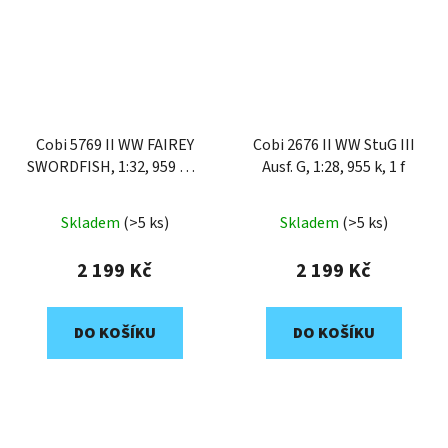
Cobi 5769 II WW FAIREY
Cobi 2676 II WW StuG III
SWORDFISH, 1:32, 959 k, 3
Ausf. G, 1:28, 955 k, 1 f
f, Executive edition
Skladem
(>5 ks)
Skladem
(>5 ks)
2 199 Kč
2 199 Kč
DO KOŠÍKU
DO KOŠÍKU