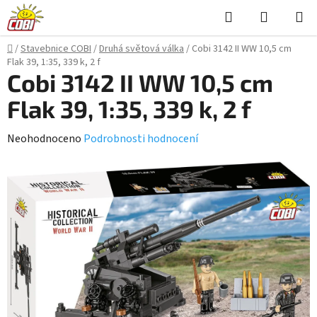
Přejít
Hledat
NÁKUPN
na
KOŠÍK
obsah
Domů
/
Stavebnice COBI
/
Druhá světová válka
/
Cobi 3142 II WW 10,5 cm
Flak 39, 1:35, 339 k, 2 f
Cobi 3142 II WW 10,5 cm
Flak 39, 1:35, 339 k, 2 f
Průměrné
Neohodnoceno
Podrobnosti hodnocení
hodnocení
produktu
je
0,0
z
5
hvězdiček.