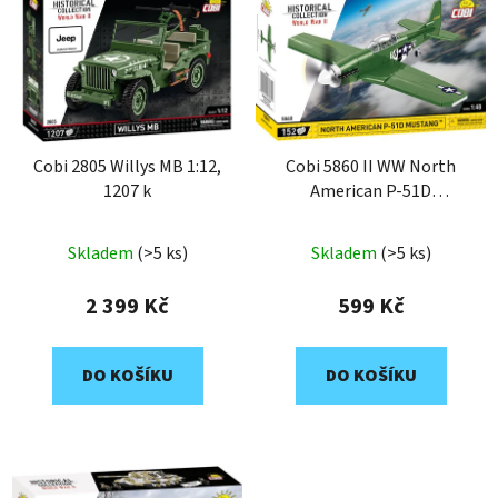
Cobi 2805 Willys MB 1:12,
Cobi 5860 II WW North
1207 k
American P-51D
Mustang, 1:48, 152 k
Skladem
(>5 ks)
Skladem
(>5 ks)
2 399 Kč
599 Kč
DO KOŠÍKU
DO KOŠÍKU