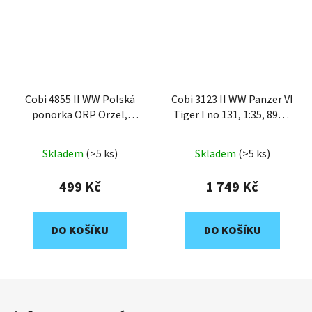
Cobi 4855 II WW Polská
Cobi 3123 II WW Panzer VI
ponorka ORP Orzel,
Tiger I no 131, 1:35, 898k,
1:300, 193 k
1 f
Skladem
(>5 ks)
Skladem
(>5 ks)
499 Kč
1 749 Kč
DO KOŠÍKU
DO KOŠÍKU
Z
á