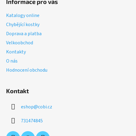
Informace pro vás
p
a
Katalogy online
t
Chybějící kostky
í
Doprava a platba
Velkoobchod
Kontakty
O nás
Hodnocení obchodu
Kontakt
eshop
@
cobi.cz
731474845