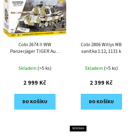
Cobi 2674 II WW
Cobi 2806 Willys MB
Panzerjäger TIGER Ausf.
sanitka 1:12, 1131 k
B JAGDTIGER 1:28, 1371
k, 3 f
Skladem
(>5 ks)
Skladem
(>5 ks)
2 999 Kč
2 399 Kč
DO KOŠÍKU
DO KOŠÍKU
NOVINKA