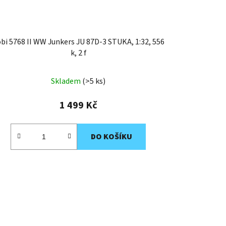
bi 5768 II WW Junkers JU 87D-3 STUKA, 1:32, 556
k, 2 f
Skladem
(>5 ks)
1 499 Kč
DO KOŠÍKU