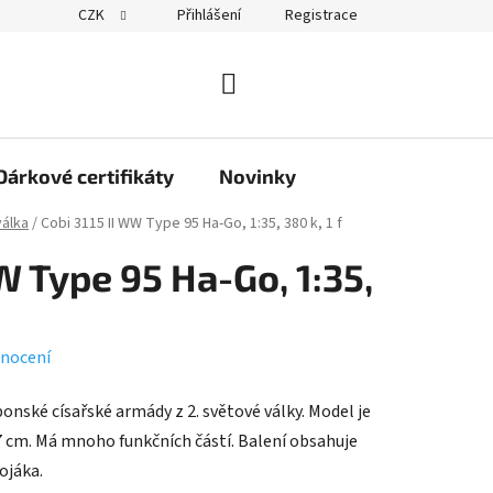
CZK
Přihlášení
Registrace
obchodu
NÁKUPNÍ
KOŠÍK
Dárkové certifikáty
Novinky
válka
/
Cobi 3115 II WW Type 95 Ha-Go, 1:35, 380 k, 1 f
W Type 95 Ha-Go, 1:35,
nocení
onské císařské armády z 2. světové války. Model je
x 7 cm. Má mnoho funkčních částí. Balení obsahuje
ojáka.