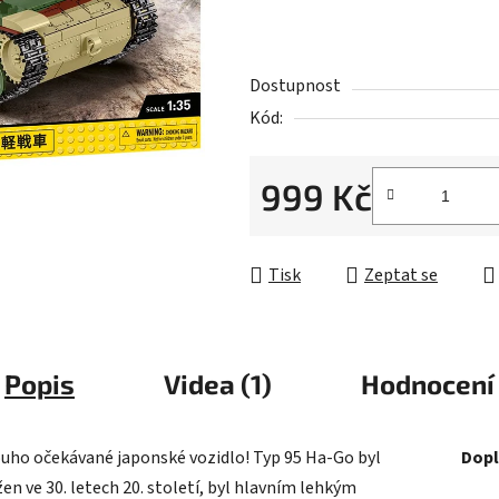
z
5
hvězdiček.
Dostupnost
Kód:
999 Kč
Měrná cena:
Tisk
Zeptat se
Popis
Videa (1)
Hodnocení
ouho očekávané japonské vozidlo! Typ 95 Ha-Go byl
Dopl
en ve 30. letech 20. století, byl hlavním lehkým