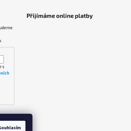
Přijímáme online platby
budeme
.
e s
ních
Souhlasím