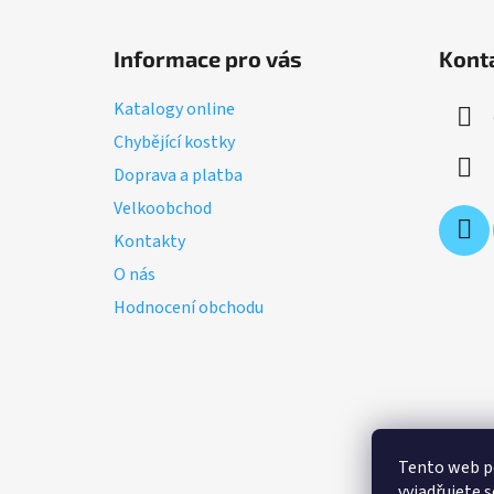
Z
á
Informace pro vás
Kont
p
a
Katalogy online
t
Chybějící kostky
í
Doprava a platba
Velkoobchod
Kontakty
O nás
Hodnocení obchodu
Tento web p
vyjadřujete s