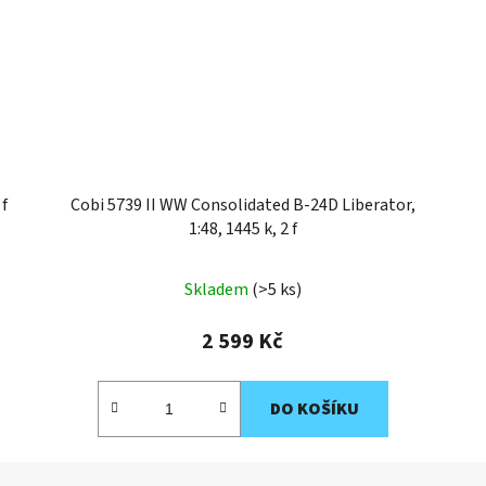
 f
Cobi 5739 II WW Consolidated B-24D Liberator,
1:48, 1445 k, 2 f
Skladem
(>5 ks)
2 599 Kč
DO KOŠÍKU