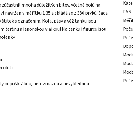
Kate
 zúčastnil mnoha důležitých bitev, včetně bojů na
EAN
l navržen v měřítku 1:35 a skládá se z 380 prvků. Sada
Měří
 štítek s označením. Kola, pásy a věž tanku jsou
 terénu a japonskou vlajkou! Na tanku i figurce jsou
Poče
molepky.
Poče
Dopo
Mode
icí
Mode
ro děti
Mode
Poče
loty nepoškrábou, nerozmažou a nevyblednou