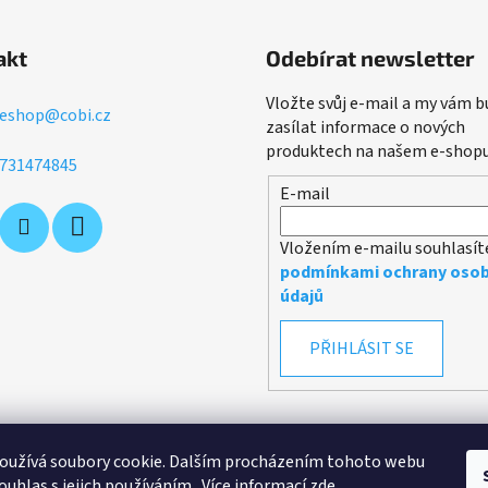
akt
Odebírat newsletter
Vložte svůj e-mail a my vám 
eshop
@
cobi.cz
zasílat informace o nových
produktech na našem e-shopu
731474845
E-mail
Vložením e-mailu souhlasít
podmínkami ochrany osob
údajů
PŘIHLÁSIT SE
oužívá soubory cookie. Dalším procházením tohoto webu
ouhlas s jejich používáním.. Více informací
zde
.
Obchodní podmínky
Podmínky ochrany osobních údajů