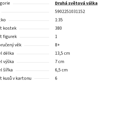
gorie
Druhá světová válka
5902251031152
tko
1:35
t kostek
380
t figurek
1
ručený věk
8+
l délka
13,5 cm
l výška
7 cm
l šířka
6,5 cm
t kusů v kartonu
6