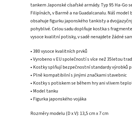
tankem Japonské císařské armády. Typ 95 Ha-Go se
Filipínách, v Barmě a na Guadalcanalu. Náš model by
obsahuje figurku japonského tankisty a dvojjazyčný
pohyblivé. Celou sadu doplňuje kostka s fragmentem
vysoce kvalitní potisky, v sadě nenajdete žádné sa
• 380 vysoce kvalitních prvků
• Vyrobeno v EU společností s více než 35letou trad
• Kostky splňují bezpečnostní standardy výrobků p
• Plně kompatibilní s jinými značkami stavebnic
• Kostky s potiskem se během hry ani vlivem tep
• Model tanku
• Figurka japonského vojáka
Rozměry modelu (D x V): 13,5 cm x 7 cm