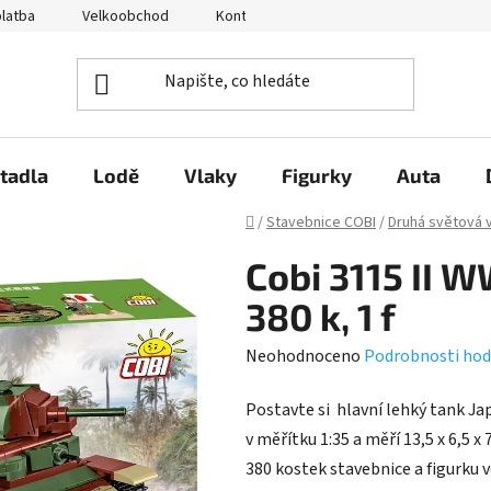
platba
Velkoobchod
Kontakty
O nás
Hodnocení 
tadla
Lodě
Vlaky
Figurky
Auta
Domů
/
Stavebnice COBI
/
Druhá světová 
Cobi 3115 II W
380 k, 1 f
Průměrné
Neohodnoceno
Podrobnosti hod
hodnocení
Postavte si hlavní lehký tank Jap
produktu
v měřítku 1:35 a měří 13,5 x 6,5 
je
380 kostek stavebnice a figurku v
0,0