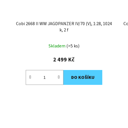
Cobi 2668 II WW JAGDPANZER IV/70 (V), 1:28, 1024
Co
k, 2 f
Skladem
(>5 ks)
2 499 Kč
DO KOŠÍKU