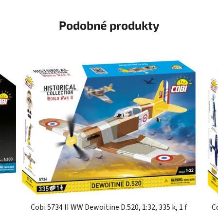
Podobné produkty
Cobi 5734 II WW Dewoitine D.520, 1:32, 335 k, 1 f
C