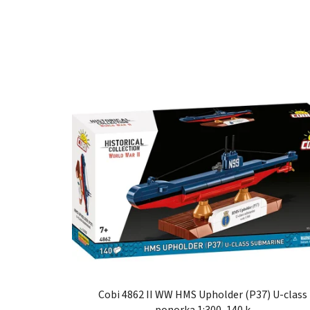
Cobi 4862 II WW HMS Upholder (P37) U-class
ponorka 1:300, 140 k