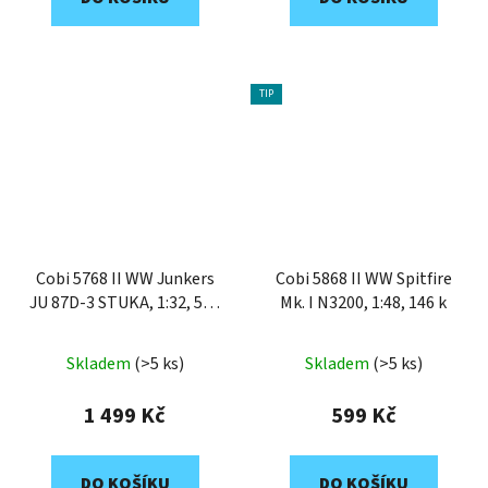
TIP
Cobi 5768 II WW Junkers
Cobi 5868 II WW Spitfire
JU 87D-3 STUKA, 1:32, 556
Mk. I N3200, 1:48, 146 k
k, 2 f
Skladem
(>5 ks)
Skladem
(>5 ks)
1 499 Kč
599 Kč
DO KOŠÍKU
DO KOŠÍKU