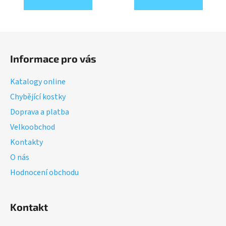
Z
á
Informace pro vás
p
a
Katalogy online
t
Chybějící kostky
í
Doprava a platba
Velkoobchod
Kontakty
O nás
Hodnocení obchodu
Kontakt