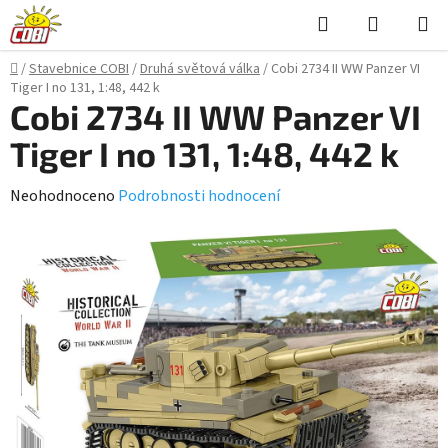
Přejít
Hledat
NÁKUPN
na
KOŠÍK
obsah
Domů
/
Stavebnice COBI
/
Druhá světová válka
/
Cobi 2734 II WW Panzer VI
Tiger I no 131, 1:48, 442 k
Cobi 2734 II WW Panzer VI
Tiger I no 131, 1:48, 442 k
Průměrné
Neohodnoceno
Podrobnosti hodnocení
hodnocení
produktu
je
0,0
z
5
hvězdiček.