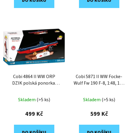
DO KOŠÍKU
DO KOŠÍKU
Cobi 4864 II WW ORP
Cobi 5871 II WW Focke-
DZIK polská ponorka,
Wulf Fw 190 F-8, 1:48, 170
1:300, 148 k
k
Skladem
(>5 ks)
Skladem
(>5 ks)
499 Kč
599 Kč
DO KOŠÍKU
DO KOŠÍKU