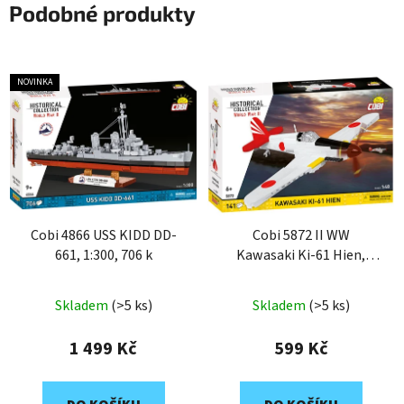
Podobné produkty
NOVINKA
Cobi 4866 USS KIDD DD-
Cobi 5872 II WW
661, 1:300, 706 k
Kawasaki Ki-61 Hien,
1:48, 141 k
Skladem
(>5 ks)
Skladem
(>5 ks)
1 499 Kč
599 Kč