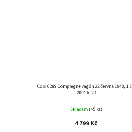
Cobi 6289 Compiegne vagón 22.června 1940, 1:3
2001 k, 2 f
Skladem
(>5 ks)
4 799 Kč