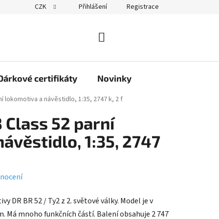
CZK
Přihlášení
Registrace
obchodu
NÁKUPNÍ
KOŠÍK
Dárkové certifikáty
Novinky
í lokomotiva a návěstidlo, 1:35, 2747 k, 2 f
 Class 52 parní
ávěstidlo, 1:35, 2747
nocení
y DR BR 52 / Ty2 z 2. světové války. Model je v
cm. Má mnoho funkčních částí. Balení obsahuje 2 747