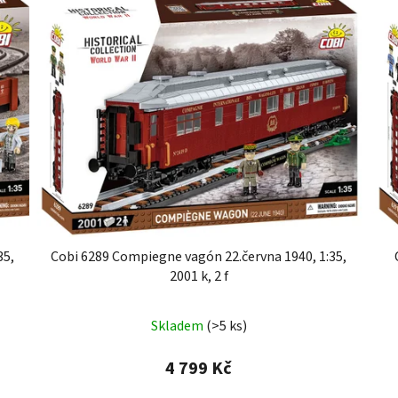
35,
Cobi 6289 Compiegne vagón 22.června 1940, 1:35,
2001 k, 2 f
Skladem
(>5 ks)
4 799 Kč