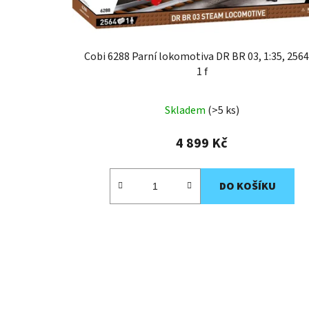
Cobi 6288 Parní lokomotiva DR BR 03, 1:35, 2564
1 f
Skladem
(>5 ks)
4 899 Kč
DO KOŠÍKU