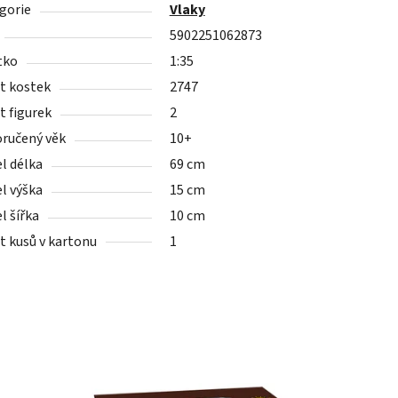
gorie
Vlaky
5902251062873
tko
1:35
t kostek
2747
t figurek
2
ručený věk
10+
l délka
69 cm
l výška
15 cm
l šířka
10 cm
t kusů v kartonu
1