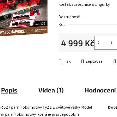
kostek stavebnice a 2 figurky.
0,0
z
Dostupnost
5
Kód:
hvězdiček.
4 999 Kč
Měrná cena:
Tisk
Zeptat se
Popis
Videa (1)
Hodnocení
52 / parní lokomotivy Ty2 z 2. světové války. Model
Dopl
ární parní lokomotivy, která je pravděpodobně