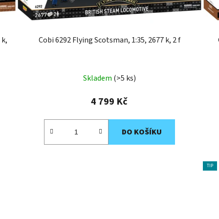
 k,
Cobi 6292 Flying Scotsman, 1:35, 2677 k, 2 f
Skladem
(>5 ks)
4 799 Kč
DO KOŠÍKU
TIP