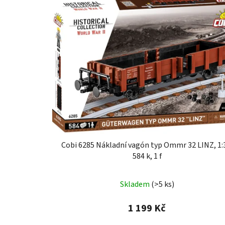
Cobi 6285 Nákladní vagón typ Ommr 32 LINZ, 1:
584 k, 1 f
Skladem
(>5 ks)
1 199 Kč