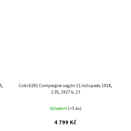
5,
Cobi 6291 Compiegne vagón 11.listopadu 1918,
1:35, 1927 k, 2 f
Skladem
(>5 ks)
4 799 Kč