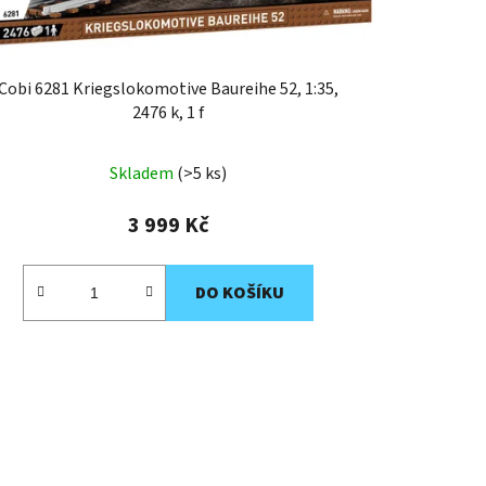
Cobi 6281 Kriegslokomotive Baureihe 52, 1:35,
2476 k, 1 f
Skladem
(>5 ks)
3 999 Kč
DO KOŠÍKU