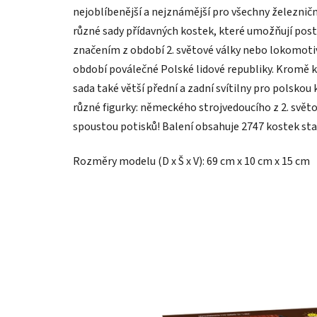
nejoblíbenější a nejznámější pro všechny železničn
různé sady přídavných kostek, které umožňují po
značením z období 2. světové války nebo lokomotiv
období poválečné Polské lidové republiky. Kromě k
sada také větší přední a zadní svítilny pro polskou
různé figurky: německého strojvedoucího z 2. světo
spoustou potisků! Balení obsahuje 2747 kostek stav
Rozměry modelu (D x Š x V): 69 cm x 10 cm x 15 cm