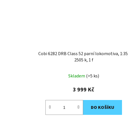
Cobi 6282 DRB Class 52 parní lokomotiva, 1:35
2505 k, 1 f
Skladem
(>5 ks)
3 999 Kč
DO KOŠÍKU