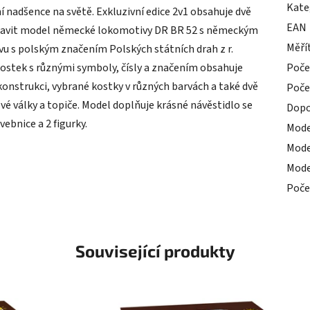
Kate
í nadšence na světě. Exkluzivní edice 2v1 obsahuje dvě
EAN
stavit model německé lokomotivy DR BR 52 s německým
Měří
u s polským značením Polských státních drah z r.
ostek s různými symboly, čísly a značením obsahuje
Poče
 konstrukci, vybrané kostky v různých barvách a také dvě
Poče
vé války a topiče. Model doplňuje krásné návěstidlo se
Dopo
ebnice a 2 figurky.
Mode
Mode
Mode
Poče
Související produkty