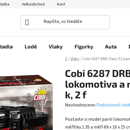
platba
Velkoobchod
Kontakty
O nás
Hodnocení 
tadla
Lodě
Vlaky
Figurky
Auta
Domů
/
Vlaky
/
Cobi 6287 DRB Class 52 parn
Cobi 6287 DRB
lokomotiva a n
k, 2 f
Průměrné
Neohodnoceno
Podrobnosti hod
hodnocení
Postavte si model parní lokomotiv
produktu
měřítku 1:35 a měří 69 x 10 x 15 
je