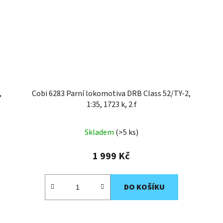
,
Cobi 6283 Parní lokomotiva DRB Class 52/TY-2,
1:35, 1723 k, 2 f
Skladem
(>5 ks)
1 999 Kč
DO KOŠÍKU