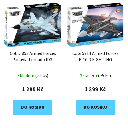
Cobi 5853 Armed Forces
Cobi 5914 Armed Forces
Panavia Tornado IDS,
F-16 D FIGHTING
1:48, 493 k, 2 f
FALCON,1:48, 436 k, 2 f
Skladem
(>5 ks)
Skladem
(>5 ks)
1 299 Kč
1 299 Kč
DO KOŠÍKU
DO KOŠÍKU