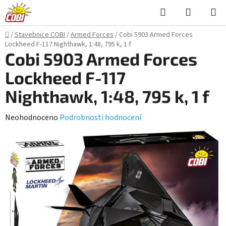
Přejít
Hledat
NÁKUPN
na
KOŠÍK
obsah
Domů
/
Stavebnice COBI
/
Armed Forces
/
Cobi 5903 Armed Forces
Lockheed F-117 Nighthawk, 1:48, 795 k, 1 f
Cobi 5903 Armed Forces
Lockheed F-117
Nighthawk, 1:48, 795 k, 1 f
Průměrné
Neohodnoceno
Podrobnosti hodnocení
hodnocení
produktu
je
0,0
z
5
hvězdiček.