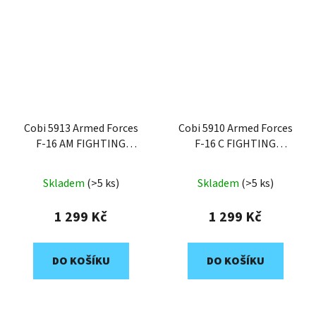
Cobi 5913 Armed Forces
Cobi 5910 Armed Forces
F-16 AM FIGHTING
F-16 C FIGHTING
FALCON, 1:48, 495 k, 1 f
FALCON, 1:48, 463 k, 1 f
Skladem
(>5 ks)
Skladem
(>5 ks)
1 299 Kč
1 299 Kč
DO KOŠÍKU
DO KOŠÍKU