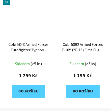
TIP
Cobi 5843 Armed Forces
Cobi 5892 Armed Forces
Eurofighter Typhoon
F-16® (YF-16) First Flight
FGR4 GiNA, 1:48, 577 k
1974, 1:48, 375 k, 1 f
Skladem
(>5 ks)
Skladem
(>5 ks)
1 299 Kč
1 199 Kč
DO KOŠÍKU
DO KOŠÍKU