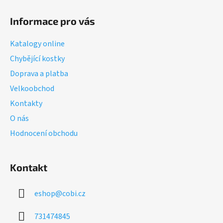
Z
á
Informace pro vás
p
a
Katalogy online
t
Chybějící kostky
í
Doprava a platba
Velkoobchod
Kontakty
O nás
Hodnocení obchodu
Kontakt
eshop
@
cobi.cz
731474845