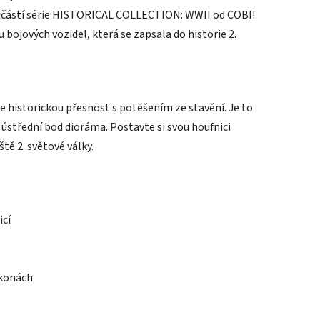
učástí série HISTORICAL COLLECTION: WWII od COBI!
u bojových vozidel, která se zapsala do historie 2.
historickou přesnost s potěšením ze stavění. Je to
 ústřední bod dioráma. Postavte si svou houfnici
ě 2. světové války.
icí
ikonách