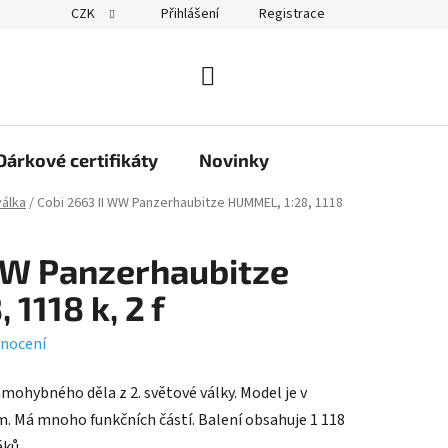
CZK
Přihlášení
Registrace
obchodu
NÁKUPNÍ
KOŠÍK
Dárkové certifikáty
Novinky
válka
/
Cobi 2663 II WW Panzerhaubitze HUMMEL, 1:28, 1118
WW Panzerhaubitze
1118 k, 2 f
nocení
ohybného děla z 2. světové války. Model je v
cm. Má mnoho funkčních částí. Balení obsahuje 1 118
áků.