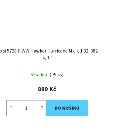
obi 5728 II WW Hawker Hurricane Mk. I, 1:32, 382
k, 1 f
Skladem
(>5 ks)
899 Kč
DO KOŠÍKU