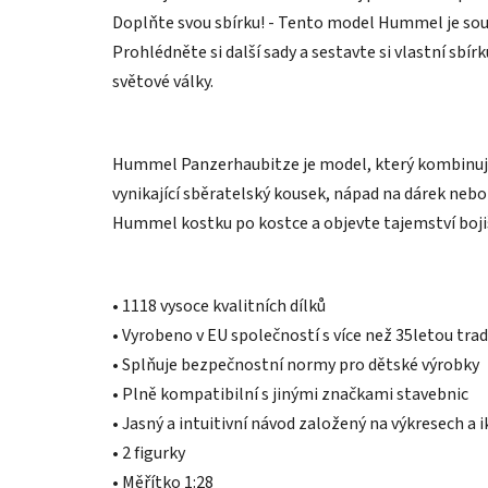
Doplňte svou sbírku! - Tento model Hummel je so
Prohlédněte si další sady a sestavte si vlastní sbírk
světové války.
Hummel Panzerhaubitze je model, který kombinuje 
vynikající sběratelský kousek, nápad na dárek nebo
Hummel kostku po kostce a objevte tajemství bojišt
• 1118 vysoce kvalitních dílků
• Vyrobeno v EU společností s více než 35letou trad
• Splňuje bezpečnostní normy pro dětské výrobky
• Plně kompatibilní s jinými značkami stavebnic
• Jasný a intuitivní návod založený na výkresech a 
• 2 figurky
• Měřítko 1:28