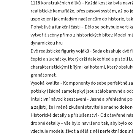
1118 konstrukčních dílků – Každá kostka byla navrže
realistické kamufláže, přes pásový systém, až po 
uspokojení jak mladým nadšencům do historie, tak
Pohyblivé a funkční části – Dělo se pohybuje verti
vytvořit scény přímo z historických bitev. Model m
dynamickou hru.
Dvě realistické figurky vojáků - Sada obsahuje dvě 
čepicí a sluchátky, který drží dalekohled a pistoli 
charakteristickými bílými kalhotami, který obsluh
granátomet.
Vysoká kvalita - Komponenty do sebe perfektně zapa
potisky (žádné samolepky) jsou stálobarevné a odo
Intuitivní návod k sestavení - Jasné a přehledné
a zajistí, že i méně zkušení stavitelé snadno dokonč
Historické detaily a příslušenství - Od otevřené n
drobné detaily – vše bylo navrženo tak, aby bylo co
vdechuje modelu život a dělá z něj perfektní dopl