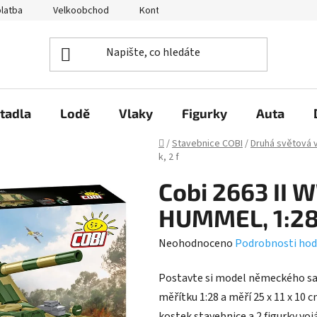
platba
Velkoobchod
Kontakty
O nás
Hodnocení 
tadla
Lodě
Vlaky
Figurky
Auta
Domů
/
Stavebnice COBI
/
Druhá světová 
k, 2 f
Cobi 2663 II 
HUMMEL, 1:28, 
Průměrné
Neohodnoceno
Podrobnosti hod
hodnocení
Postavte si model německého sam
produktu
měřítku 1:28 a měří 25 x 11 x 10 
je
kostek stavebnice a 2 figurky voj