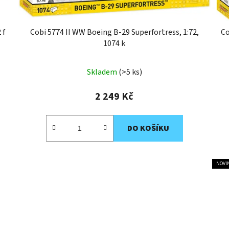
 f
Cobi 5774 II WW Boeing B-29 Superfortress, 1:72,
Co
1074 k
Skladem
(>5 ks)
2 249 Kč
DO KOŠÍKU
NOVI