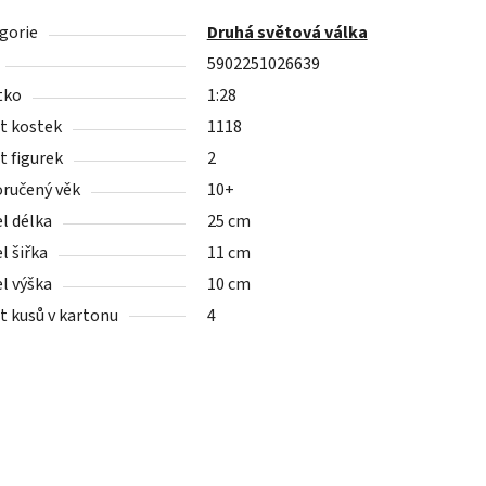
gorie
Druhá světová válka
5902251026639
tko
1:28
t kostek
1118
t figurek
2
ručený věk
10+
l délka
25 cm
l šiřka
11 cm
l výška
10 cm
t kusů v kartonu
4