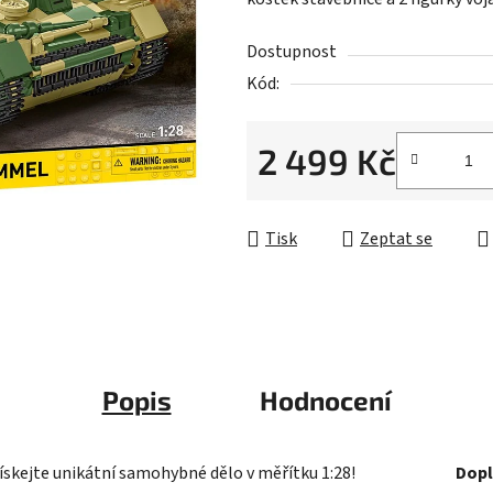
0,0
z
Dostupnost
5
Kód:
hvězdiček.
2 499 Kč
Měrná cena:
Tisk
Zeptat se
Popis
Hodnocení
skejte unikátní samohybné dělo v měřítku 1:28!
Dopl