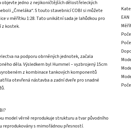
 objevte jedno z nejikoničtějších dělostřeleckých
Kate
eboli „Čmeláka“. S touto stavebnicí COBI si můžete
EAN
 v měřítku 1:28. Tato unikátní sada je lahůdkou pro
Měří
 z kostek.
Poče
Poče
Dopo
řelectva na podporu obrněných jednotek, začala
Mode
ného děla. Výsledkem byl Hummel – vyzbrojený 15cm
Mode
ku vyrobeném z kombinace tankových komponentů
Mode
 patřila otevřená nástavba a zadní dveře pro snadné
Poče
žů.
BI?
ku model věrně reprodukuje strukturu a tvar původního
sou reprodukovány s mimořádnou přesností.