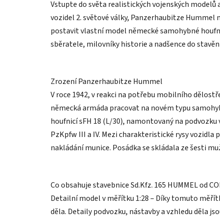
Vstupte do světa realistických vojenských modelů a
vozidel 2. světové války, Panzerhaubitze Hummel n
postavit vlastní model německé samohybné houfnice
sběratele, milovníky historie a nadšence do stavění
Zrození Panzerhaubitze Hummel
V roce 1942, v reakci na potřebu mobilního dělost
německá armáda pracovat na novém typu samohyb
houfnicí sFH 18 (L/30), namontovaný na podvoz
PzKpfw III a IV. Mezi charakteristické rysy vozidla
nakládání munice. Posádka se skládala ze šesti mu
Co obsahuje stavebnice Sd.Kfz. 165 HUMMEL od CO
Detailní model v měřítku 1:28 – Díky tomuto měřít
děla. Detaily podvozku, nástavby a vzhledu děla j