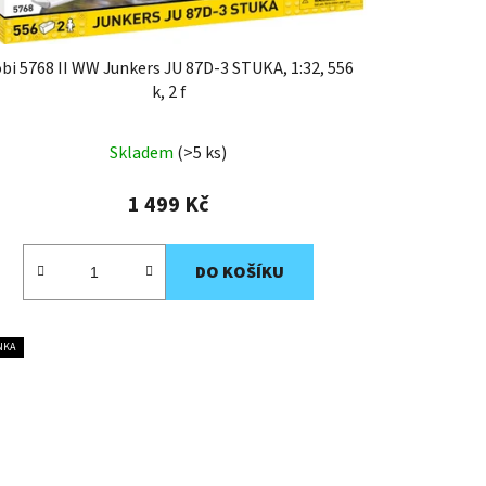
bi 5768 II WW Junkers JU 87D-3 STUKA, 1:32, 556
k, 2 f
Skladem
(>5 ks)
1 499 Kč
DO KOŠÍKU
NKA