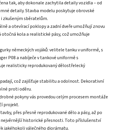
na tak, aby dokonale zachytila ​​detaily vozidla – od
jemné detaily. Stavba modelu poskytuje obrovské
 i zkušeným sběratelům.
kálně a otevírací poklopy a zadní dveře umožňují znovu
á otočná kola a realistické pásy, což umožňuje
figurky německých vojáků: velitele tanku v uniformě, s
Luger P08 a nabíječe v tankové uniformě s
uje realisticky reprodukovaný dělostřelecký
dají, což zajišťuje stabilitu a odolnost. Dekorativní
lné proti oděru.
 podrobné pokyny vás provedou celým procesem montáže
í projekt.
ástavby, přes přesně reprodukované dělo a pásy, až po
 nejvěrnější historické přesnosti. Toto příslušenství
něk jakéhokoli válečného diorámatu.