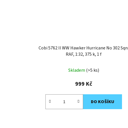
Cobi 5762 II WW Hawker Hurricane No 302 Sqn
RAF, 1:32, 375 k, 1 f
Skladem
(>5 ks)
999 Kč
DO KOŠÍKU