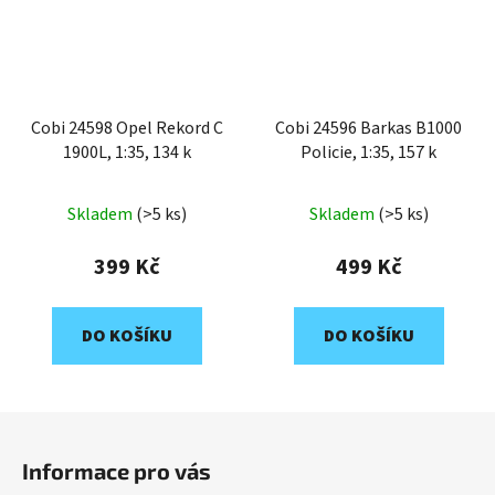
Cobi 24598 Opel Rekord C
Cobi 24596 Barkas B1000
1900L, 1:35, 134 k
Policie, 1:35, 157 k
Skladem
(>5 ks)
Skladem
(>5 ks)
399 Kč
499 Kč
DO KOŠÍKU
DO KOŠÍKU
Z
á
Informace pro vás
p