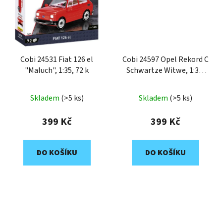
Cobi 24531 Fiat 126 el
Cobi 24597 Opel Rekord C
"Maluch", 1:35, 72 k
Schwartze Witwe, 1:35,
138 k
Skladem
(>5 ks)
Skladem
(>5 ks)
399 Kč
399 Kč
DO KOŠÍKU
DO KOŠÍKU