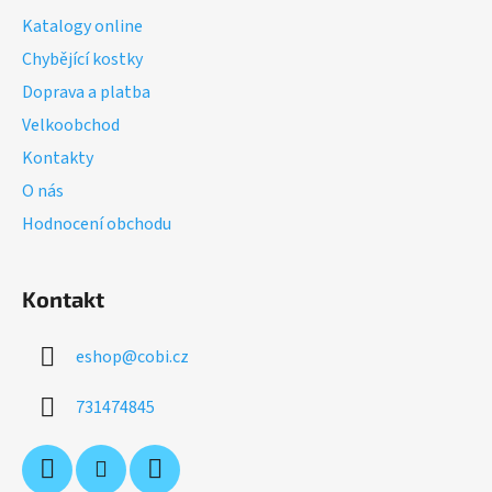
a
Katalogy online
t
Chybějící kostky
í
Doprava a platba
Velkoobchod
Kontakty
O nás
Hodnocení obchodu
Kontakt
eshop
@
cobi.cz
731474845