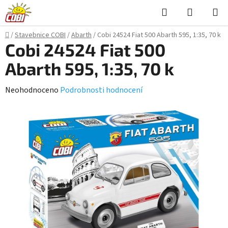
Přejít
Hledat
NÁKUPN
na
KOŠÍK
obsah
Domů
/
Stavebnice COBI
/
Abarth
/
Cobi 24524 Fiat 500 Abarth 595, 1:35, 70 k
Cobi 24524 Fiat 500
Abarth 595, 1:35, 70 k
Průměrné
Neohodnoceno
Podrobnosti hodnocení
hodnocení
produktu
je
0,0
z
5
hvězdiček.