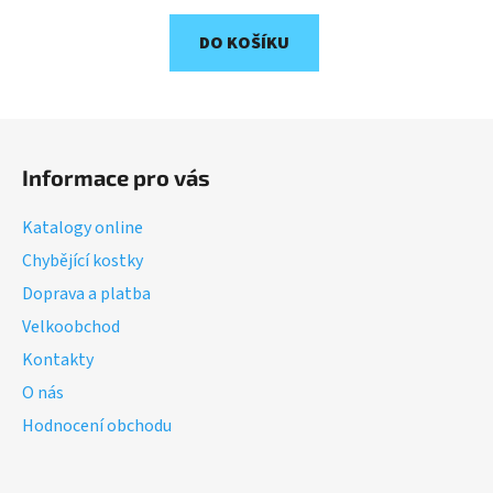
DO KOŠÍKU
Z
á
Informace pro vás
p
a
Katalogy online
t
Chybějící kostky
í
Doprava a platba
Velkoobchod
Kontakty
O nás
Hodnocení obchodu