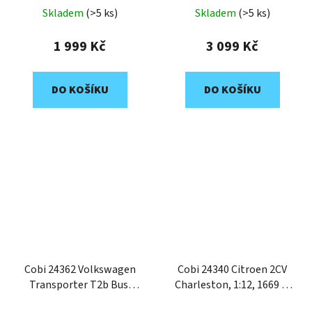
edition
Skladem
(>5 ks)
Skladem
(>5 ks)
1 999 Kč
3 099 Kč
DO KOŠÍKU
DO KOŠÍKU
Cobi 24362 Volkswagen
Cobi 24340 Citroen 2CV
Transporter T2b Bus,
Charleston, 1:12, 1669 k,
1:12, 2366 k
EXECUTIVE EDITION