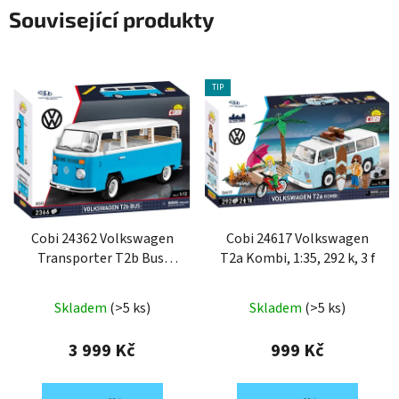
Související produkty
TIP
Cobi 24362 Volkswagen
Cobi 24617 Volkswagen
Transporter T2b Bus,
T2a Kombi, 1:35, 292 k, 3 f
1:12, 2366 k
Skladem
(>5 ks)
Skladem
(>5 ks)
3 999 Kč
999 Kč