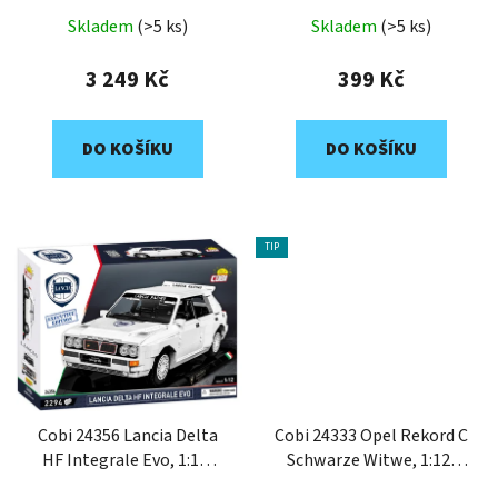
EDITION
Skladem
(>5 ks)
Skladem
(>5 ks)
3 249 Kč
399 Kč
DO KOŠÍKU
DO KOŠÍKU
TIP
Cobi 24356 Lancia Delta
Cobi 24333 Opel Rekord C
HF Integrale Evo, 1:12,
Schwarze Witwe, 1:12,
2294 k EXECUTIVE
2078 k