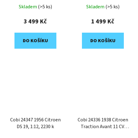
EDITION
Skladem
(>5 ks)
Skladem
(>5 ks)
3 499 Kč
1 499 Kč
DO KOŠÍKU
DO KOŠÍKU
Cobi 24347 1956 Citroen
Cobi 24336 1938 Citroen
DS 19, 1:12, 2230 k
Traction Avant 11 CV,
1:12, 2120 k, Executive