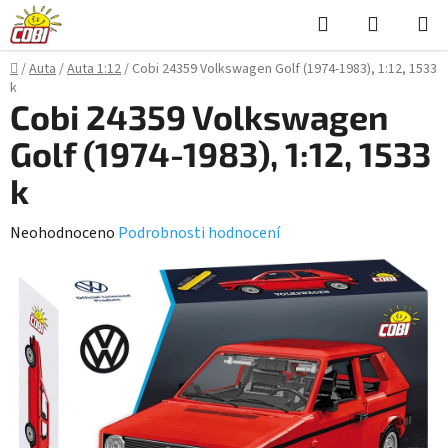
Přejít
Hledat
NÁKUPN
na
KOŠÍK
obsah
Domů
/
Auta
/
Auta 1:12
/
Cobi 24359 Volkswagen Golf (1974-1983), 1:12, 1533
k
Cobi 24359 Volkswagen
Golf (1974-1983), 1:12, 1533
k
Průměrné
Neohodnoceno
Podrobnosti hodnocení
hodnocení
produktu
je
0,0
z
5
hvězdiček.