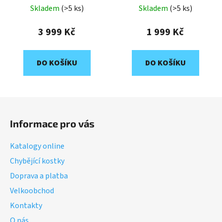
Skladem
(>5 ks)
Skladem
(>5 ks)
3 999 Kč
1 999 Kč
DO KOŠÍKU
DO KOŠÍKU
Z
á
Informace pro vás
p
a
Katalogy online
t
Chybějící kostky
í
Doprava a platba
Velkoobchod
Kontakty
O nás