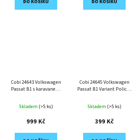
DO KOŠÍKU
DO KOŠÍKU
Cobi 24643 Volkswagen
Cobi 24645 Volkswagen
Passat B1 s karavanem,
Passat B1 Variant Policie,
1:35, 361 k, 2 f
1:35, 116 k
Skladem
(>5 ks)
Skladem
(>5 ks)
999 Kč
399 Kč