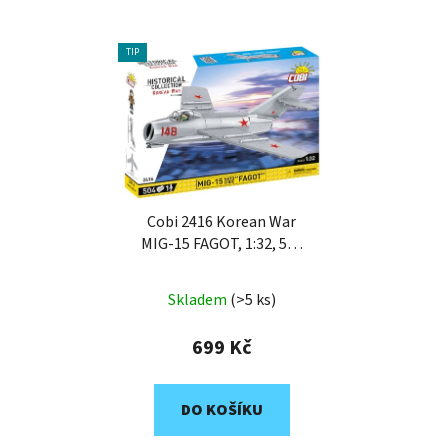
TIP
Cobi 2416 Korean War
MIG-15 FAGOT, 1:32, 504
k, 1 f
Skladem
(>5 ks)
699 Kč
DO KOŠÍKU