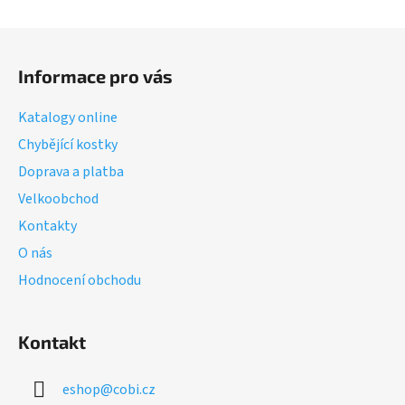
Z
á
Informace pro vás
p
a
Katalogy online
t
Chybějící kostky
í
Doprava a platba
Velkoobchod
Kontakty
O nás
Hodnocení obchodu
Kontakt
eshop
@
cobi.cz