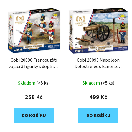
Cobi 20090 Francouzští
Cobi 20093 Napoleon
vojáci 3 figurky s doplňky,
Dělostřelec s kanónem,
41 k
97 k, 1 f
Skladem
(>5 ks)
Skladem
(>5 ks)
259 Kč
499 Kč
DO KOŠÍKU
DO KOŠÍKU