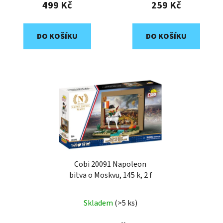
499 Kč
259 Kč
DO KOŠÍKU
DO KOŠÍKU
Cobi 20091 Napoleon
bitva o Moskvu, 145 k, 2 f
Skladem
(>5 ks)