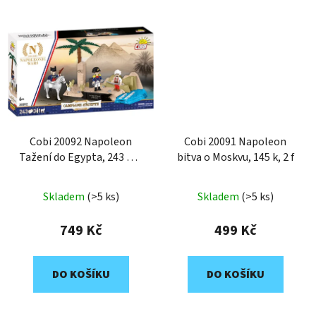
Cobi 20092 Napoleon
Cobi 20091 Napoleon
Tažení do Egypta, 243 k, 4
bitva o Moskvu, 145 k, 2 f
f
Skladem
(>5 ks)
Skladem
(>5 ks)
749 Kč
499 Kč
DO KOŠÍKU
DO KOŠÍKU