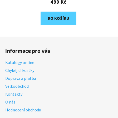
499 Kč
DO KOŠÍKU
Z
á
Informace pro vás
p
a
Katalogy online
t
Chybějící kostky
í
Doprava a platba
Velkoobchod
Kontakty
O nás
Hodnocení obchodu