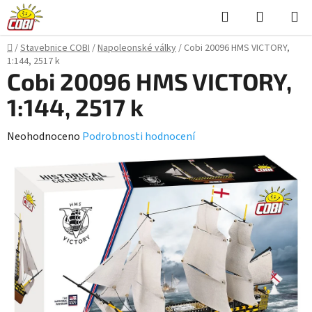
Přejít
Hledat
NÁKUPN
na
KOŠÍK
obsah
Domů
/
Stavebnice COBI
/
Napoleonské války
/
Cobi 20096 HMS VICTORY,
1:144, 2517 k
Cobi 20096 HMS VICTORY,
1:144, 2517 k
Průměrné
Neohodnoceno
Podrobnosti hodnocení
hodnocení
produktu
je
0,0
z
5
hvězdiček.