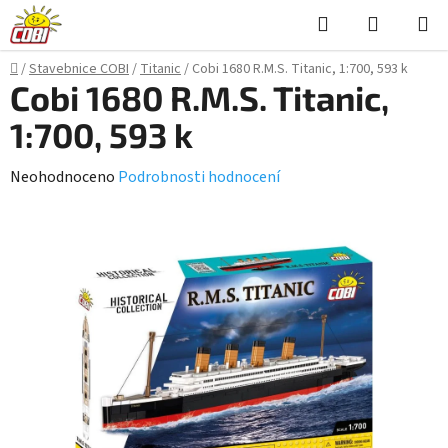
Přejít
Hledat
NÁKUPN
na
KOŠÍK
obsah
Domů
/
Stavebnice COBI
/
Titanic
/
Cobi 1680 R.M.S. Titanic, 1:700, 593 k
Cobi 1680 R.M.S. Titanic,
1:700, 593 k
Průměrné
Neohodnoceno
Podrobnosti hodnocení
hodnocení
produktu
je
0,0
z
5
hvězdiček.