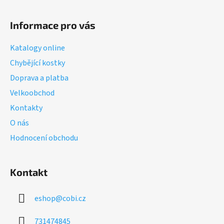
Z
á
Informace pro vás
p
a
Katalogy online
t
Chybějící kostky
í
Doprava a platba
Velkoobchod
Kontakty
O nás
Hodnocení obchodu
Kontakt
eshop
@
cobi.cz
731474845