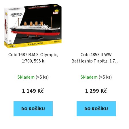
Cobi 1687 R.M.S. Olympic,
Cobi 4853 II WW
1:700, 595 k
Battleship Tirpitz, 1:700,
593 k
Skladem
(>5 ks)
Skladem
(>5 ks)
1 149 Kč
1 299 Kč
DO KOŠÍKU
DO KOŠÍKU